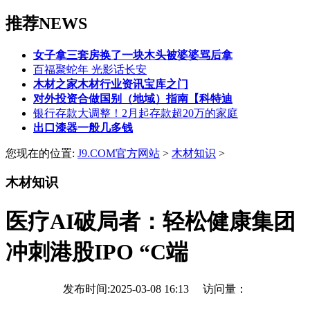
推荐NEWS
女子拿三套房换了一块木头被婆婆骂后拿
百福聚蛇年 光影话长安
木材之家木材行业资讯宝库之门
对外投资合做国别（地域）指南【科特迪
银行存款大调整！2月起存款超20万的家庭
出口漆器一般几多钱
您现在的位置:
J9.COM官方网站
>
木材知识
>
木材知识
医疗AI破局者：轻松健康集团
冲刺港股IPO “C端
发布时间:2025-03-08 16:13 访问量：