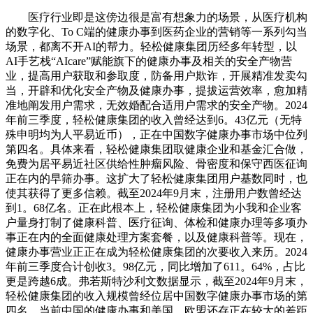
医疗行业即是这傍边很是富有想象力的场景，从医疗机构
的数字化、To C端的健康办事到医药企业的营销等一系列勾当
场景，都离不开AI的帮力。轻松健康集团历经多年转型，以
AI手艺栈“AIcare”赋能旗下的健康办事及相关的安全产物营
业，提高用户获取和参取度，防备用户欺诈，开展精准发卖勾
当，开辟和优化安全产物及健康办事，提拔运营效率，愈加精
准地阐发用户需求，无效婚配合适用户需求的安全产物。2024
年前三季度，轻松健康集团的收入曾经达到6。43亿元（无特
殊申明均为人平易近币），正在中国数字健康办事市场中位列
第四名。具体来看，轻松健康集团取健康企业和基金汇合做，
免费为居平易近社区供给性肿瘤风险、骨密度和保守西医征询
正在内的早筛办事。这扩大了轻松健康集团用户基数同时，也
使其获得了更多信赖。截至2024年9月末，注册用户数曾经达
到1。68亿名。正在此根本上，轻松健康集团为小我和企业客
户量身打制了健康科普、医疗征询、体检和健康办理等多项办
事正在内的全面健康处理方案套餐，以及健康科普等。现在，
健康办事营业正正在成为轻松健康集团的次要收入来历。2024
年前三季度合计创收3。98亿元，同比增加了611。64%，占比
更是跨越6成。弗若斯特沙利文数据显示，截至2024年9月末，
轻松健康集团的收入规模曾经位居中国数字健康办事市场的第
四名。当前中国的健康办事和美国、欧盟还存正在较大的差距