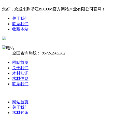
您好，欢迎来到浙江J9.COM官方网站木业有限公司官网！
关于我们
联系我们
收藏本站
全国咨询热线：
0572-2905302
网站首页
关于我们
木材知识
木材信息
联系我们
网站首页
关于我们
木材知识