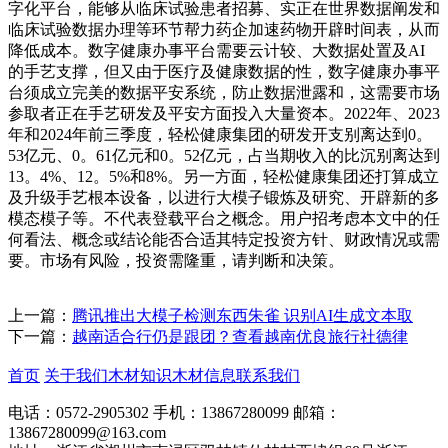
字化平台，能够从临床试验患者招募、实正在世界数据阐发和
临床试验数据办理等环节帮力药企加速药物开辟时间表，从而
降低成本。数字健康办事平台需要云计较、大数据处置及AI
的手艺支撑，但又由于医疗及健康数据的性，数字健康办事平
台须成立完美的数据平安系统，防止数据泄露和，这需要市场
参取者正在手艺研发及平安方面投入大量资本。2022年、2023
年和2024年前三季度，轻松健康集团的研发开支别离达到0。
53亿元、0。61亿元和0。52亿元，占当期收入的比沉别离达到
13。4%、12。5%和8%。另一方面，轻松健康集团还打算成立
及升级手艺根本设备，以进行大模子锻炼及研究、开辟新的多
模态模子等。不代表登载平台之概念。用户招考虑本文中的任
何看法、概念或结论能否合适其特定投资方针、财政情况或需
要。市场有风险，投资需隆重，请判断和决策。
上一篇：
腾讯推出大模子检测东西朱雀 识别AI生成文本取
下一篇：
越南适合行仍是跟团？查看越南优良旅行社德律
首页
关于我们
木材知识
木材信息
联系我们
电话：0572-2905302
手机：13867280099
邮箱：
13867280099@163.com