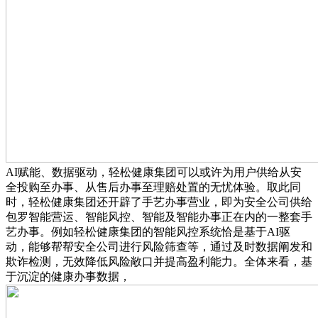
AI赋能、数据驱动，轻松健康集团可以或许为用户供给从安
全投购至办事、从售后办事至理赔处置的无忧体验。取此同
时，轻松健康集团还开辟了手艺办事营业，即为安全公司供给
包罗智能营运、智能风控、智能及智能办事正在内的一整套手
艺办事。例如轻松健康集团的智能风控系统恰是基于AI驱
动，能够帮帮安全公司进行风险筛查等，通过及时数据阐发和
欺诈检测，无效降低风险敞口并提高盈利能力。全体来看，基
于沉淀的健康办事数据，