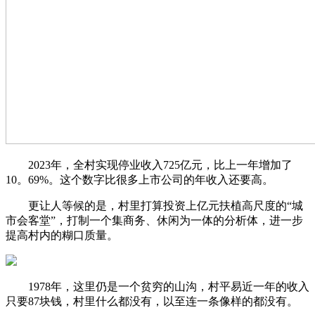
2023年，全村实现停业收入725亿元，比上一年增加了
10。69%。这个数字比很多上市公司的年收入还要高。
更让人等候的是，村里打算投资上亿元扶植高尺度的“城
市会客堂”，打制一个集商务、休闲为一体的分析体，进一步
提高村内的糊口质量。
1978年，这里仍是一个贫穷的山沟，村平易近一年的收入
只要87块钱，村里什么都没有，以至连一条像样的都没有。