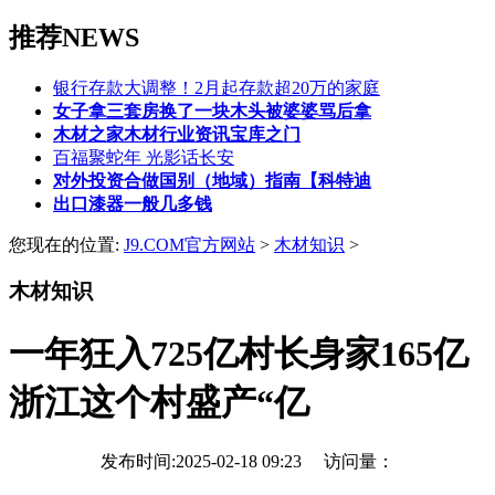
推荐NEWS
银行存款大调整！2月起存款超20万的家庭
女子拿三套房换了一块木头被婆婆骂后拿
木材之家木材行业资讯宝库之门
百福聚蛇年 光影话长安
对外投资合做国别（地域）指南【科特迪
出口漆器一般几多钱
您现在的位置:
J9.COM官方网站
>
木材知识
>
木材知识
一年狂入725亿村长身家165亿
浙江这个村盛产“亿
发布时间:2025-02-18 09:23 访问量：