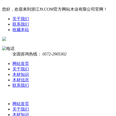
您好，欢迎来到浙江J9.COM官方网站木业有限公司官网！
关于我们
联系我们
收藏本站
全国咨询热线：
0572-2905302
网站首页
关于我们
木材知识
木材信息
联系我们
网站首页
关于我们
木材知识