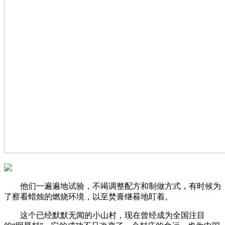
他们一遍遍地试验，不竭调整配方和制做方式，有时候为
了察看蜡烛的燃烧环境，以至焚膏继晷地盯着。
这个已经默默无闻的小山村，现在曾经成为全国注目