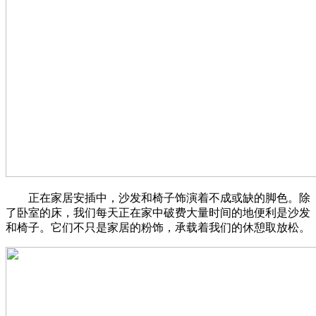
正在家居安插中，沙发和椅子饰演着不成或缺的脚色。除
了卧室的床，我们每天正在家中破费大量时间的地便利是沙发
和椅子。它们不只是家居的粉饰，承载着我们的休憩取放松。