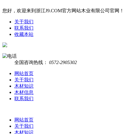
您好，欢迎来到浙江J9.COM官方网站木业有限公司官网！
关于我们
联系我们
收藏本站
全国咨询热线：
0572-2905302
网站首页
关于我们
木材知识
木材信息
联系我们
网站首页
关于我们
木材知识