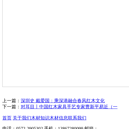
上一篇：
深圳史 戴爱国：乘深港融合春风红木文化
下一篇：
对耳目丨中国红木家具手艺专家曹新平易近（一
首页
关于我们
木材知识
木材信息
联系我们
电话：0572-2905302
手机：13867280099
邮箱：