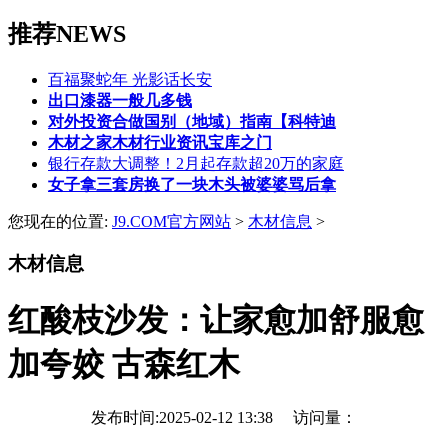
推荐NEWS
百福聚蛇年 光影话长安
出口漆器一般几多钱
对外投资合做国别（地域）指南【科特迪
木材之家木材行业资讯宝库之门
银行存款大调整！2月起存款超20万的家庭
女子拿三套房换了一块木头被婆婆骂后拿
您现在的位置:
J9.COM官方网站
>
木材信息
>
木材信息
红酸枝沙发：让家愈加舒服愈
加夸姣 古森红木
发布时间:2025-02-12 13:38 访问量：