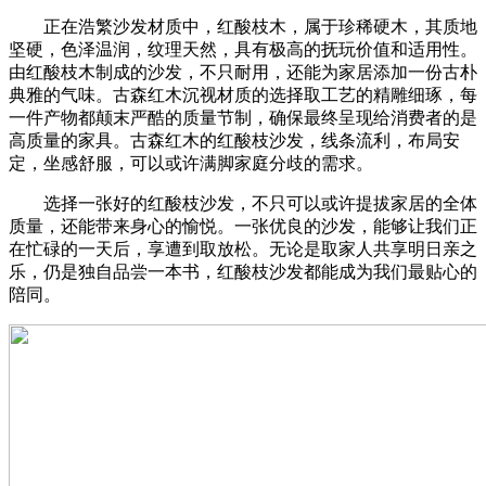
正在浩繁沙发材质中，红酸枝木，属于珍稀硬木，其质地
坚硬，色泽温润，纹理天然，具有极高的抚玩价值和适用性。
由红酸枝木制成的沙发，不只耐用，还能为家居添加一份古朴
典雅的气味。古森红木沉视材质的选择取工艺的精雕细琢，每
一件产物都颠末严酷的质量节制，确保最终呈现给消费者的是
高质量的家具。古森红木的红酸枝沙发，线条流利，布局安
定，坐感舒服，可以或许满脚家庭分歧的需求。
选择一张好的红酸枝沙发，不只可以或许提拔家居的全体
质量，还能带来身心的愉悦。一张优良的沙发，能够让我们正
在忙碌的一天后，享遭到取放松。无论是取家人共享明日亲之
乐，仍是独自品尝一本书，红酸枝沙发都能成为我们最贴心的
陪同。